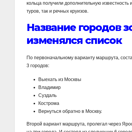
кольца получили дополнительную известность и
туров, так и речных круизов.
Название городов зо
изменялся список
По первоначальному варианту маршрута, соста
3 городов:
Выехать из Москвы
Владимир
Суздаль
Кострома
Вернуться обратно в Москву.
Второй вариант маршрута, пролегал через Ярос
на три города. И состоял из следующих 6 город