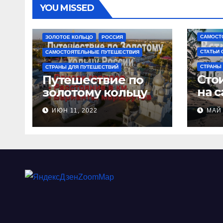
YOU MISSED
САМОСТ
ЗОЛОТОЕ КОЛЬЦО
РОССИЯ
СТАТЬИ 
САМОСТОЯТЕЛЬНЫЕ ПУТЕШЕСТВИЯ
СТРАНЫ
СТРАНЫ ДЛЯ ПУТЕШЕСТВИЙ
Сто
Путешествие по
на 
золотому кольцу
обр
ИЮН 11, 2022
МАЙ 
без
стр