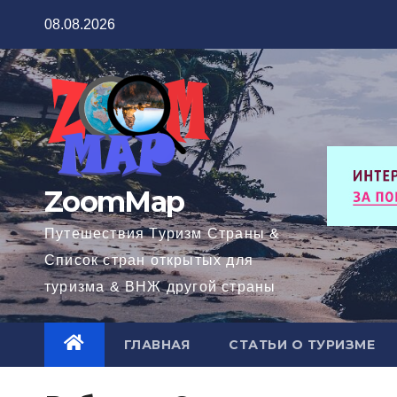
Перейти
08.08.2026
к
содержимому
ZoomMap
Путешествия Туризм Страны &
Список стран открытых для
туризма & ВНЖ другой страны
ГЛАВНАЯ
СТАТЬИ О ТУРИЗМЕ