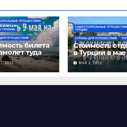
ОЯТЕЛЬНЫЕ ПУТЕШЕСТВИЯ
САМОСТОЯТЕЛЬНЫЕ ПУТЕШЕСТВИ
О ТУРИЗМЕ
ТУРЦИЮ
 ДЛЯ ПУТЕШЕСТВИЙ
СТРАНЫ ДЛЯ ПУТЕШЕСТВИЙ
ТУ
имость билета
Стоимость отд
самолет туда
в Турции в мае
атно на море в
7, 2022
МАЙ 2, 2022
визовые
аны